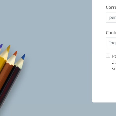
Corr
Cont
P
a
s