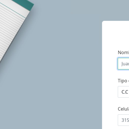
Nom
Tipo
Celul